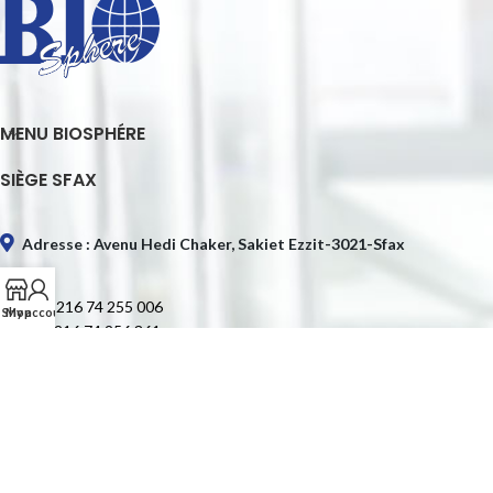
MENU BIOSPHÉRE
SIÈGE SFAX
Adresse : Avenu Hedi Chaker, Sakiet Ezzit-3021-Sfax
Tél. : +216 74 255 006
Shop
My account
Fax : +216 74 256 361
E-mail : contact@biospheretn.com
SIÈGE TUNIS