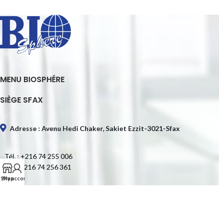
MENU BIOSPHÉRE
SIÈGE SFAX
Adresse : Avenu Hedi Chaker, Sakiet Ezzit-3021-Sfax
Tél. : +216 74 255 006
Fax : +216 74 256 361
Shop
My account
E-mail : contact@biospheretn.com
SIÈGE TUNIS