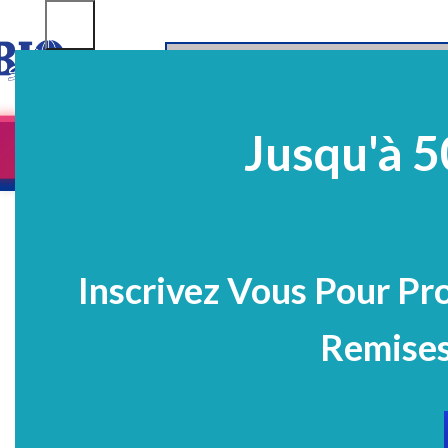
SELECT CATEGORY
Jusqu'à 5
Equipements
EQ Médico-Dentaires
Prélè
PROMO
Inscrivez Vous Pour Pr
Remises