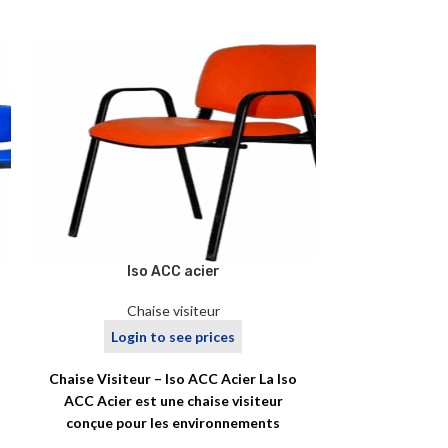
Iso ACC acier
I
Chaise visiteur
Ch
Login to see prices
Logi
Chaise Visiteur – Iso ACC Acier La Iso
Chaise Visit
ACC Acier est une chaise visiteur
Chromé repr
conçue pour les environnements
chaise visit
professionnels exigeants,