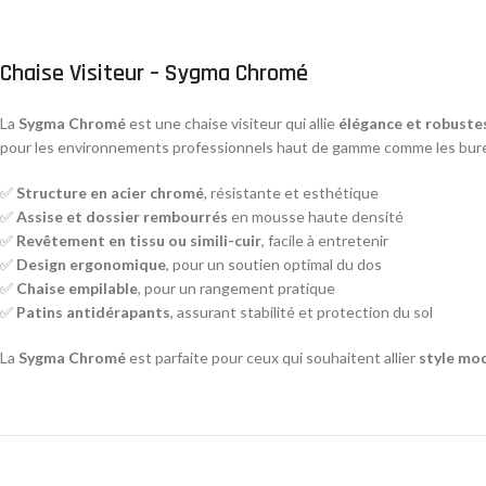
Chaise Visiteur – Sygma Chromé
La
Sygma Chromé
est une chaise visiteur qui allie
élégance et robuste
pour les environnements professionnels haut de gamme comme les bureau
✅
Structure en acier chromé
, résistante et esthétique
✅
Assise et dossier rembourrés
en mousse haute densité
✅
Revêtement en tissu ou simili-cuir
, facile à entretenir
✅
Design ergonomique
, pour un soutien optimal du dos
✅
Chaise empilable
, pour un rangement pratique
✅
Patins antidérapants
, assurant stabilité et protection du sol
La
Sygma Chromé
est parfaite pour ceux qui souhaitent allier
style mo