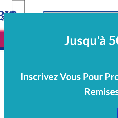
SELECT CATEGORY
Jusqu'à 5
Equipements
EQ Médico-Dentaires
Prélè
PROMO
Inscrivez Vous Pour Pr
Remises