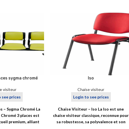
aces sygma chromé
Iso
e visiteur
Chaise visiteur
o see prices
Login to see prices
es – Sygma Chromé La
Chaise Visiteur – Iso La Iso est une
Chromé 3 places est
chaise visiteur classique, reconnue pour
cueil premium, alliant
sa robustesse, sa polyvalence et son
 moderne,
excellent