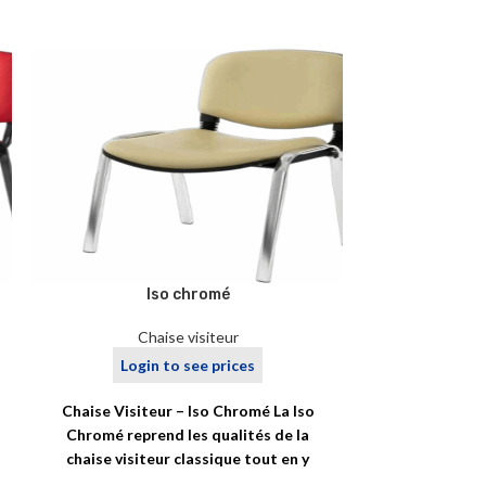
Iso chromé
Iso
Chaise visiteur
Ch
Login to see prices
Logi
Chaise Visiteur – Iso Chromé La Iso
Chaise Visiteu
Chromé reprend les qualités de la
Accoudoirs (A
chaise visiteur classique tout en y
combine la p
ajoutant
écri