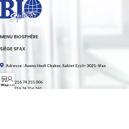
MENU BIOSPHÉRE
SIÈGE SFAX
Adresse : Avenu Hedi Chaker, Sakiet Ezzit-3021-Sfax
Tél. : +216 74 255 006
Shop
My account
Fax : +216 74 256 361
E-mail : contact@biospheretn.com
SIÈGE TUNIS