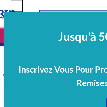
SELECT CATEGORY
Jusqu'à 5
Equipements
EQ Médico-Dentaires
Prélè
PROMO
Inscrivez Vous Pour Pr
Remises