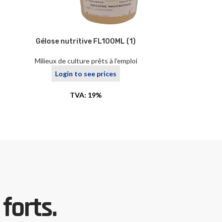
Gélose nutritive FL100ML (1)
GELO
CHLORAMPH
(
Milieux de culture prêts à l'emploi
Login to see prices
Milieux de c
Logi
TVA: 19%
forts.