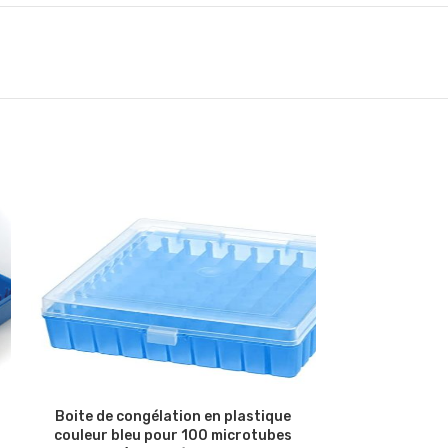
Boite de congélation en plastique
Boite de con
couleur bleu pour 100 microtubes
couleur jaun