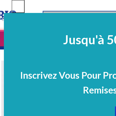
SELECT CATEGORY
Jusqu'à 5
Equipements
EQ Médico-Dentaires
Prélè
PROMO
Inscrivez Vous Pour Pr
Remises