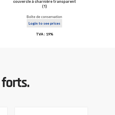
couvercle à charnière transparent
couvercle à 
(1)
Boîte de conservation
Boîte
Login to see prices
Logi
TVA : 19%
forts.