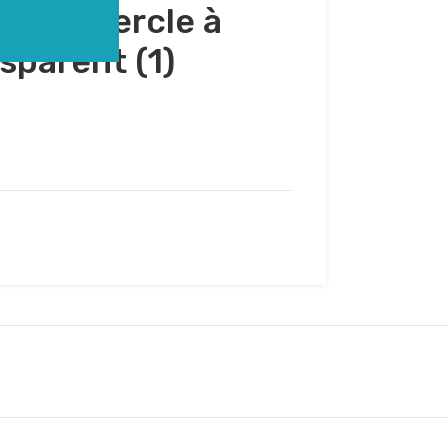
s couvercle à
sparent (1)