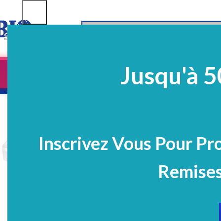
SELECT CATEGORY
Jusqu'à 5
Equipements
EQ Médico-Dentaires
Prélè
PROMO
Inscrivez Vous Pour Pr
Remises