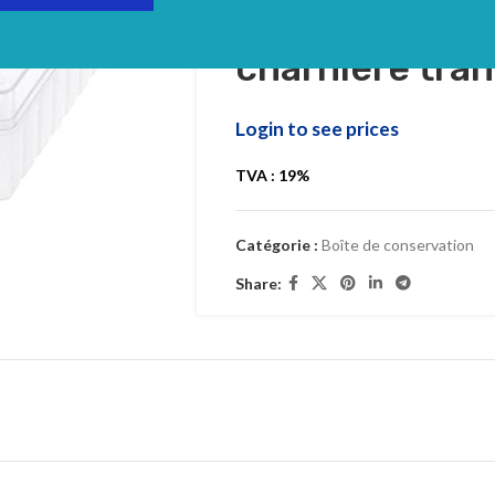
100 microtube
charnière tran
Login to see prices
TVA : 19%
Catégorie :
Boîte de conservation
Share: