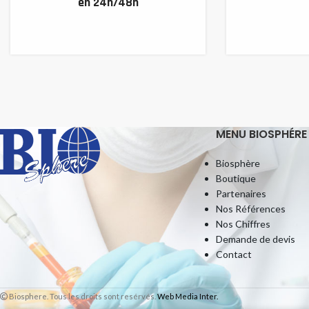
en 24h/48h
MENU BIOSPHÉRE
Biosphère
Boutique
Partenaires
Nos Références
Nos Chiffres
Demande de devis
Contact
Biosphere. Tous les droits sont resérvés.
Web Media Inter.