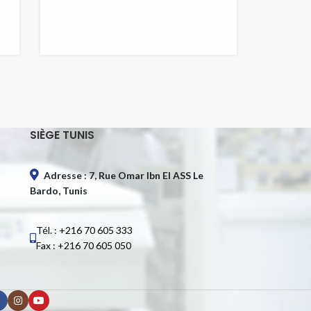
SIÈGE TUNIS
Adresse : 7, Rue Omar Ibn El ASS Le
Bardo, Tunis
Tél. : +216 70 605 333
Fax : +216 70 605 050