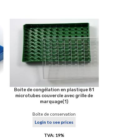
Boite de congélation en plastique 81
Boite de con
microtubes couvercle avec grille de
couleur ble
marquage(1)
couvercle à 
Boîte de conservation
Boîte
Login to see prices
Logi
TVA: 19%