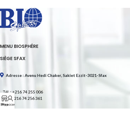
MENU BIOSPHÉRE
SIÈGE SFAX
Adresse : Avenu Hedi Chaker, Sakiet Ezzit-3021-Sfax
Tél. : +216 74 255 006
Fax : +216 74 256 361
Shop
My account
E-mail : contact@biospheretn.com
SIÈGE TUNIS