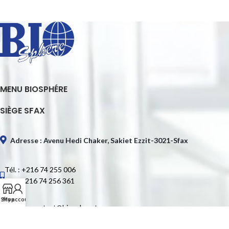
MENU BIOSPHÉRE
SIÈGE SFAX
Adresse : Avenu Hedi Chaker, Sakiet Ezzit-3021-Sfax
Tél. : +216 74 255 006
Fax : +216 74 256 361
Shop
My account
E-mail : contact@biospheretn.com
SIÈGE TUNIS