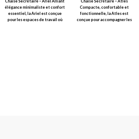
Chaise Secrétaire – Ariel Alliant
Chaise Secrétaire – Atles
élégance minimaliste et confort
Compacte, confortable et
essentiel, la Ariel est conçue
fonctionnelle, la Atles est
pour les espaces de travail où
conçue pour accompagner les
journées de travail avec
légèreté