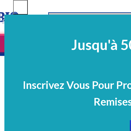
SELECT CATEGORY
Jusqu'à 5
Equipements
EQ Médico-Dentaires
Prélè
PROMO
Inscrivez Vous Pour Pr
Remises