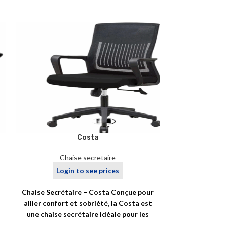
Costa
Ergo
Chaise secretaire
Cha
Login to see prices
Logi
Chaise Secrétaire – Costa Conçue pour
Chaise Secréta
allier confort et sobriété, la Costa est
Pensée spécia
t
une chaise secrétaire idéale pour les
et les adoles
espaces
ACC a