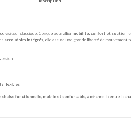
Description
ise visiteur classique. Conçue pour allier
mobilité, confort et soutien
, 
es
accoudoirs intégrés
, elle assure une grande liberté de mouvement t
 version
ts flexibles
ne
chaise fonctionnelle, mobile et confortable
, à mi-chemin entre la cha