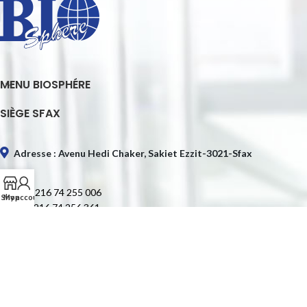
MENU BIOSPHÉRE
SIÈGE SFAX
Adresse : Avenu Hedi Chaker, Sakiet Ezzit-3021-Sfax
Tél. : +216 74 255 006
Shop
My account
Fax : +216 74 256 361
E-mail : contact@biospheretn.com
SIÈGE TUNIS