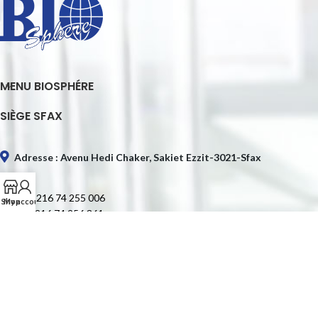
MENU BIOSPHÉRE
SIÈGE SFAX
Adresse : Avenu Hedi Chaker, Sakiet Ezzit-3021-Sfax
Tél. : +216 74 255 006
Shop
My account
Fax : +216 74 256 361
E-mail : contact@biospheretn.com
SIÈGE TUNIS