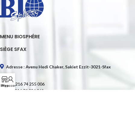
MENU BIOSPHÉRE
SIÈGE SFAX
Adresse : Avenu Hedi Chaker, Sakiet Ezzit-3021-Sfax
Tél. : +216 74 255 006
Shop
My account
Fax : +216 74 256 361
E-mail : contact@biospheretn.com
SIÈGE TUNIS