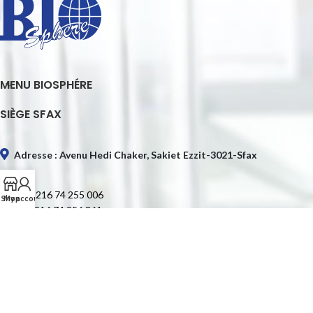
MENU BIOSPHÉRE
SIÈGE SFAX
Adresse : Avenu Hedi Chaker, Sakiet Ezzit-3021-Sfax
Tél. : +216 74 255 006
Shop
My account
Fax : +216 74 256 361
E-mail : contact@biospheretn.com
SIÈGE TUNIS