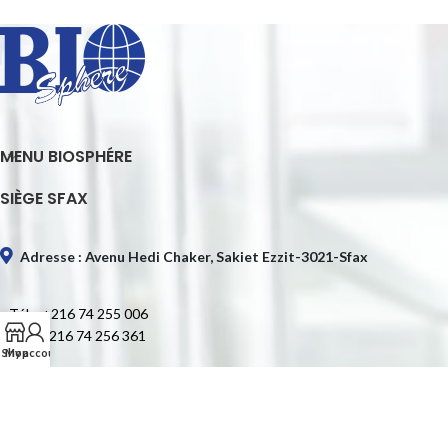
MENU BIOSPHÉRE
SIÈGE SFAX
Adresse : Avenu Hedi Chaker, Sakiet Ezzit-3021-Sfax
Tél. : +216 74 255 006
Fax : +216 74 256 361
Shop
My account
E-mail : contact@biospheretn.com
SIÈGE TUNIS