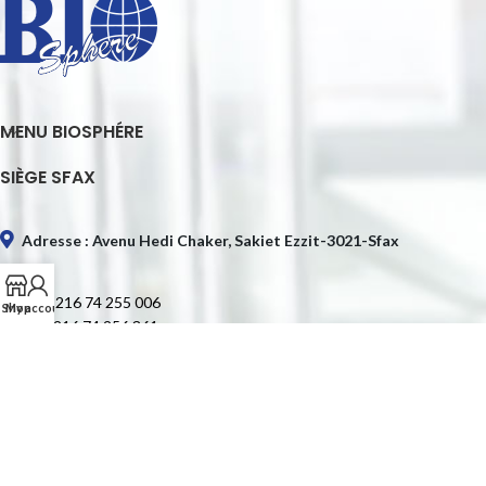
MENU BIOSPHÉRE
SIÈGE SFAX
Adresse : Avenu Hedi Chaker, Sakiet Ezzit-3021-Sfax
Tél. : +216 74 255 006
Shop
My account
Fax : +216 74 256 361
E-mail : contact@biospheretn.com
SIÈGE TUNIS