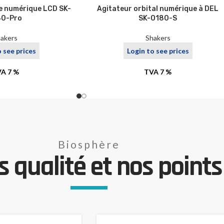
re numérique LCD SK-
Agitateur orbital numérique à DEL
80-Pro
SK-O180-S
akers
Shakers
o see prices
Login to see prices
A 7 %
TVA 7 %
Biosphère
 qualité et nos points 