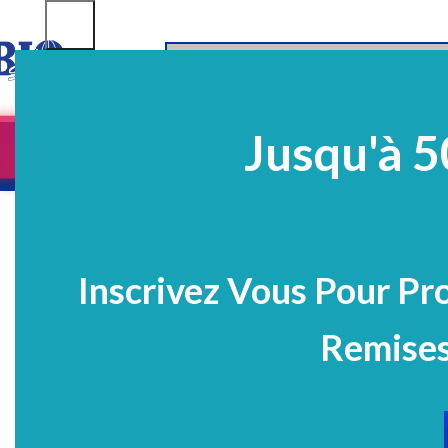
SELECT CATEGORY
Jusqu'à 5
Equipements
EQ Médico-Dentaires
Prélè
PROMO
Inscrivez Vous Pour Pr
Remises