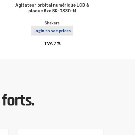
Agitateur orbital numérique LCD à
Agitateur orb
plaque fixe SK-O330-M
Shakers
Login to see prices
Logi
TVA 7 %
forts.