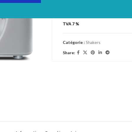
Login to see prices
TVA 7 %
Catégorie :
Shakers
Share: