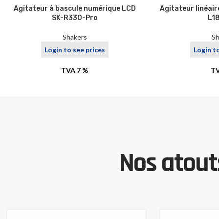
Agitateur à bascule numérique LCD
Agitateur linéai
SK-R330-Pro
L1
Shakers
Sh
Login to see prices
Login t
TVA 7 %
TV
Nos atouts